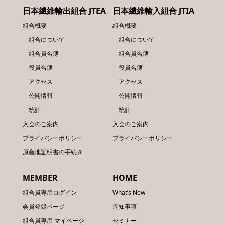
日本繊維輸出組合 JTEA
日本繊維輸入組合 JTIA
組合概要
組合概要
組合について
組合について
組合員名簿
組合員名簿
役員名簿
役員名簿
アクセス
アクセス
公開情報
公開情報
統計
統計
入会のご案内
入会のご案内
プライバシーポリシー
プライバシーポリシー
原産地証明書の手続き
MEMBER
HOME
組合員専用ログイン
What’s New
会員登録ページ
周知事項
組合員専用 マイページ
セミナー