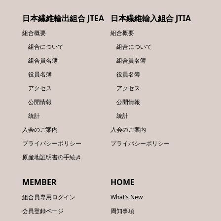
日本繊維輸出組合 JTEA
日本繊維輸入組合 JTIA
組合概要
組合概要
組合について
組合について
組合員名簿
組合員名簿
役員名簿
役員名簿
アクセス
アクセス
公開情報
公開情報
統計
統計
入会のご案内
入会のご案内
プライバシーポリシー
プライバシーポリシー
原産地証明書の手続き
MEMBER
HOME
組合員専用ログイン
What’s New
会員登録ページ
周知事項