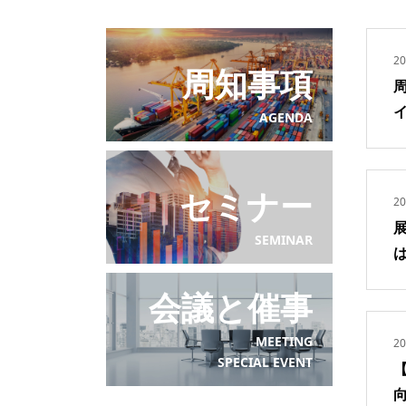
20
周知事項
AGENDA
セミナー
20
展
SEMINAR
会議と催事
MEETING
20
SPECIAL EVENT