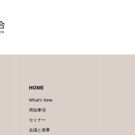
HOME
What’s New
周知事項
セミナー
会議と催事