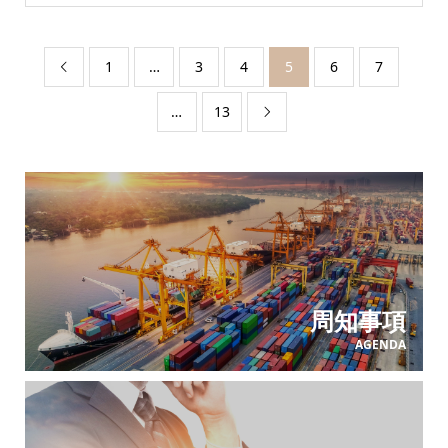
1
…
3
4
5
6
7

…
13

周知事項
AGENDA