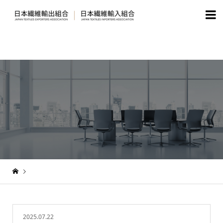

2025.07.22