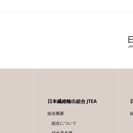
日本繊維輸出組合 JTEA
組合概要
組合について
組合員名簿