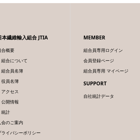
日本繊維輸入組合 JTIA
MEMBER
組合概要
組合員専用ログイン
組合について
会員登録ページ
組合員名簿
組合員専用 マイページ
役員名簿
SUPPORT
アクセス
自社統計データ
公開情報
統計
入会のご案内
プライバシーポリシー