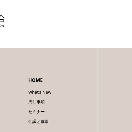
HOME
What’s New
周知事項
セミナー
会議と催事