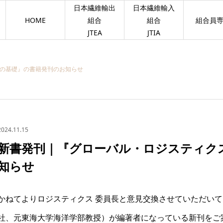
日本繊維輸出
日本繊維輸入
HOME
組合
組合
組合員
JTEA
JTIA
の基礎』の書籍発刊のお知らせ
2024.11.15
新書発刊｜『グローバル・ロジスティク
知らせ
かねてよりロジスティクス 委員長と意見交換させていただい
社、元東海大学海洋学部教授）が編著者になっている新刊をご